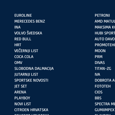
EUROLINE
PETRONI
MERECEDES BENZ
AMD MATUL
INA
MAKSIMA K
VOLVO ŠVEDSKA
HUBI SPOR
RED BULL
AUTO DAVO
HRT
PROMOTEH
VEČERNJI LIST
MOON
COCA COLA
PRM
OMV
DIVAS
SLOBODNA DALMACIJA
TITAN-ZG
JUTARNJI LIST
IVA
SPORTSKE NOVOSTI
DOBROTA 
JET SET
FOTOTEH
ARENA
CIOS
PLAYBOY
BBS
NOVI LIST
SPECTRA M
CITROEN HRVATSKA
GUMIIMPEX