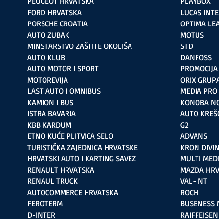
PEUGEOT HRVATSKA
PLAYBOX
FORD HRVATSKA
LUCAS INT
PORSCHE CROATIA
OPTIMA LE
AUTO ZUBAK
MOTUS
MINSTARSTVO ZAŠTITE OKOLIŠA
STD
AUTO KLUB
DANFOSS
AUTO MOTOR I SPORT
PROMOCIJA
MOTOREVIJA
ORIX GRUP
LAST AUTO I OMNIBUS
MEDIA PRO
KAMION I BUS
KONOBA N
ISTRA BAVARIA
AUTO KREŠ
KBB KARDUM
G2
ETNO KUĆE PLITVICA SELO
ADVANS
TURISTIČKA ZAJEDNICA HRVATSKE
KRON DIVI
HRVATSKI AUTO I KARTING SAVEZ
MULTI MED
RENAULT HRVATSKA
MAZDA HRV
RENAUL TRUCK
VAL-INT
AUTOCOMMERCE HRVATSKA
ROCH
FEROTERM
BUSENESS 
D-INTER
RAIFFEISEN